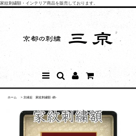
家紋刺繍額・インテリア商品を販売しております。
ホーム
>
京縁起 家紋刺繍額 -錦-