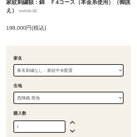
家紋刺繍額：錦 Ｆ4コース（本金糸使用）（御誂
え）
nishiki-02
198,000円(税込)
家名
生地
購入数