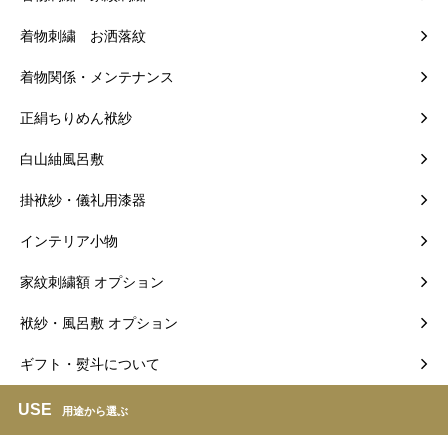
着物刺繍 お洒落紋
着物関係・メンテナンス
正絹ちりめん袱紗
白山紬風呂敷
掛袱紗・儀礼用漆器
インテリア小物
家紋刺繍額 オプション
袱紗・風呂敷 オプション
ギフト・熨斗について
USE
用途から選ぶ