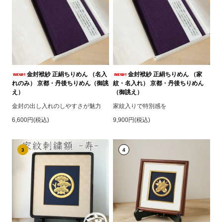
金封袱紗 正絹ちりめん （名入
金封袱紗 正絹ちりめん （家
れのみ） 京都・丹後ちりめん（御誂
紋・名入れ） 京都・丹後ちりめん
え）
（御誂え）
金封の出し入れのしやすさが魅力
家紋入りで特別感を
6,600円(税込)
9,900円(税込)
3
4