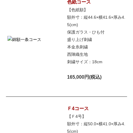
色紙コース
【色紙額】
額外寸：縦44.6×横41.6×厚み4.
5(cm)
保護ガラス・ひも付
盛り上げ刺繍
本金糸刺繍
西陣織生地
刺繍サイズ：18cm
165,000円(税込)
Ｆ4コース
【Ｆ4号】
額外寸：縦50.0×横41.0×厚み4.
5(cm)