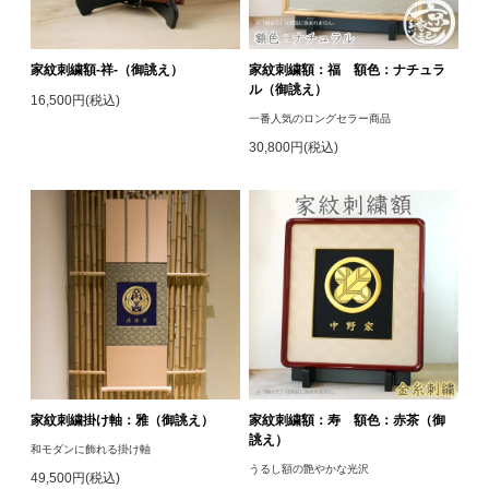
家紋刺繍額-祥-（御誂え）
家紋刺繍額：福 額色：ナチュラ
ル（御誂え）
16,500円(税込)
一番人気のロングセラー商品
30,800円(税込)
家紋刺繍掛け軸：雅（御誂え）
家紋刺繍額：寿 額色：赤茶（御
誂え）
和モダンに飾れる掛け軸
うるし額の艶やかな光沢
49,500円(税込)