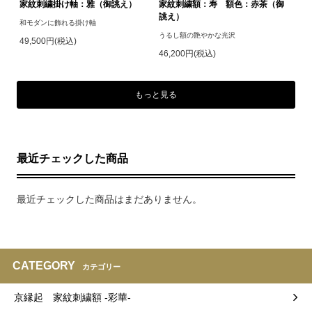
家紋刺繍掛け軸：雅（御誂え）
家紋刺繍額：寿 額色：赤茶（御
誂え）
和モダンに飾れる掛け軸
うるし額の艶やかな光沢
49,500円(税込)
46,200円(税込)
もっと見る
最近チェックした商品
最近チェックした商品はまだありません。
CATEGORY
カテゴリー
京縁起 家紋刺繍額 -彩華-