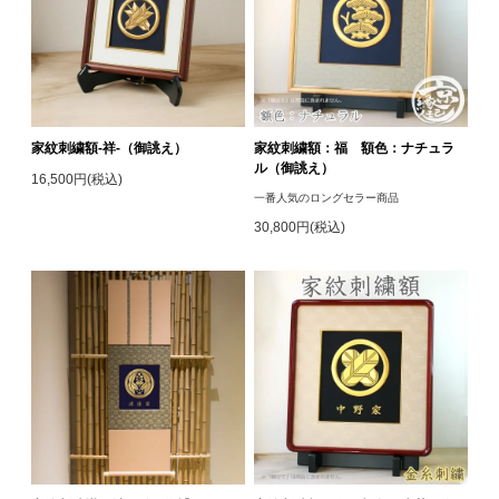
家紋刺繍額-祥-（御誂え）
家紋刺繍額：福 額色：ナチュラ
ル（御誂え）
16,500円(税込)
一番人気のロングセラー商品
30,800円(税込)