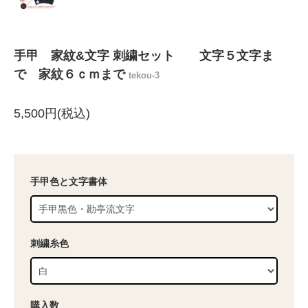
手甲 家紋&文字 刺繍セット 文字５文字ま
で 家紋６ｃｍまで
tekou-3
5,500円(税込)
手甲色と文字書体
刺繍糸色
購入数