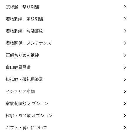
京縁起 祭り刺繍
着物刺繍 家紋刺繍
着物刺繍 お洒落紋
着物関係・メンテナンス
正絹ちりめん袱紗
白山紬風呂敷
掛袱紗・儀礼用漆器
インテリア小物
家紋刺繍額 オプション
袱紗・風呂敷 オプション
ギフト・熨斗について