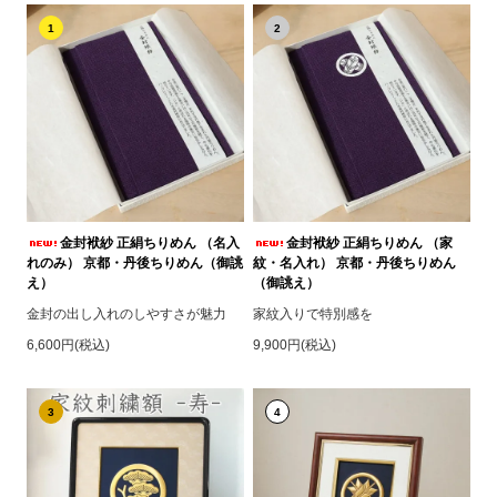
1
2
金封袱紗 正絹ちりめん （名入
金封袱紗 正絹ちりめん （家
れのみ） 京都・丹後ちりめん（御誂
紋・名入れ） 京都・丹後ちりめん
え）
（御誂え）
金封の出し入れのしやすさが魅力
家紋入りで特別感を
6,600円(税込)
9,900円(税込)
3
4