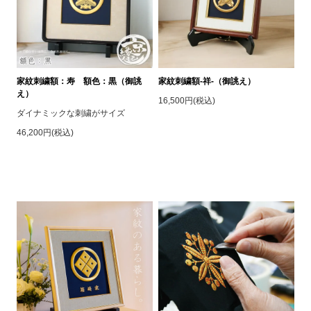
家紋刺繍額：寿 額色：黒（御誂
家紋刺繍額-祥-（御誂え）
え）
16,500円(税込)
ダイナミックな刺繍がサイズ
46,200円(税込)