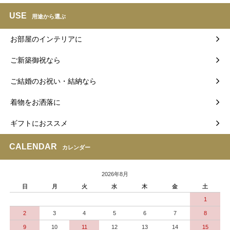
USE
用途から選ぶ
お部屋のインテリアに
ご新築御祝なら
ご結婚のお祝い・結納なら
着物をお洒落に
ギフトにおススメ
CALENDAR
カレンダー
2026年8月
日
月
火
水
木
金
土
1
2
3
4
5
6
7
8
9
10
11
12
13
14
15