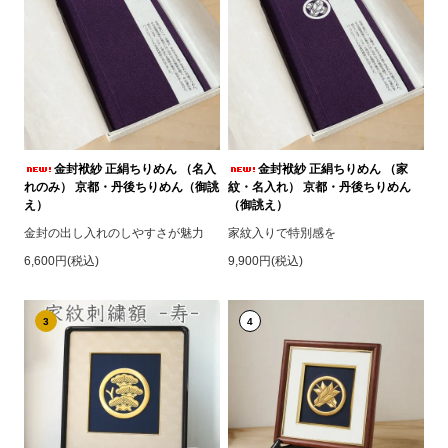
金封袱紗 正絹ちりめん （名入
金封袱紗 正絹ちりめん （家
れのみ） 京都・丹後ちりめん（御誂
紋・名入れ） 京都・丹後ちりめん
え）
（御誂え）
金封の出し入れのしやすさが魅力
家紋入りで特別感を
6,600円(税込)
9,900円(税込)
3
4