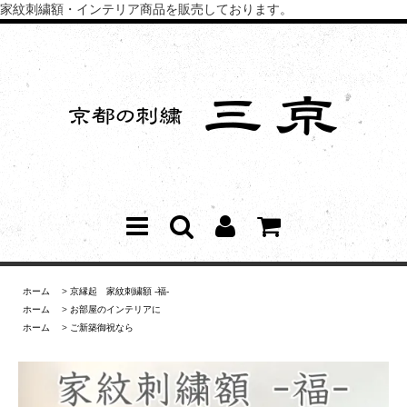
家紋刺繍額・インテリア商品を販売しております。
ホーム
>
京縁起 家紋刺繍額 -福-
ホーム
>
お部屋のインテリアに
ホーム
>
ご新築御祝なら