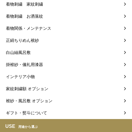
着物刺繍 家紋刺繍
着物刺繍 お洒落紋
着物関係・メンテナンス
正絹ちりめん袱紗
白山紬風呂敷
掛袱紗・儀礼用漆器
インテリア小物
家紋刺繍額 オプション
袱紗・風呂敷 オプション
ギフト・熨斗について
USE
用途から選ぶ