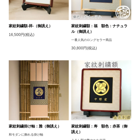
家紋刺繍額-祥-（御誂え）
家紋刺繍額：福 額色：ナチュラ
ル（御誂え）
16,500円(税込)
一番人気のロングセラー商品
30,800円(税込)
家紋刺繍掛け軸：雅（御誂え）
家紋刺繍額：寿 額色：赤茶（御
誂え）
和モダンに飾れる掛け軸