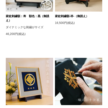
家紋刺繍額：寿 額色：黒（御誂
家紋刺繍額-祥-（御誂え）
え）
16,500円(税込)
ダイナミックな刺繍がサイズ
46,200円(税込)