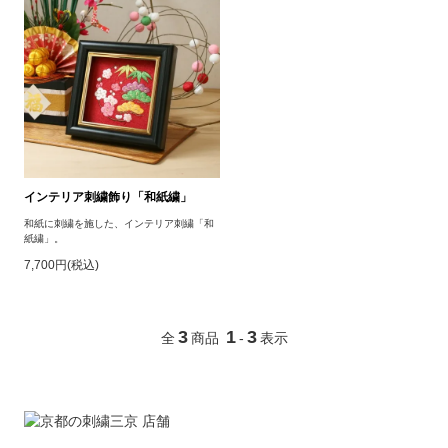
インテリア刺繍飾り「和紙繍」
和紙に刺繍を施した、インテリア刺繍「和
紙繍」。
7,700円(税込)
3
1
3
全
商品
-
表示