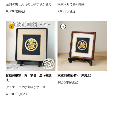
金封の出し入れのしやすさが魅力
家紋入りで特別感を
6,600円(税込)
9,900円(税込)
3
4
家紋刺繍額：寿 額色：黒（御誂
家紋刺繍額-祥-（御誂え）
え）
16,500円(税込)
ダイナミックな刺繍がサイズ
46,200円(税込)