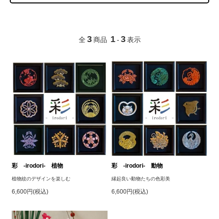
3
1
3
全
商品
-
表示
彩 -irodori- 植物
彩 -irodori- 動物
植物紋のデザインを楽しむ
縁起良い動物たちの色彩美
6,600円(税込)
6,600円(税込)