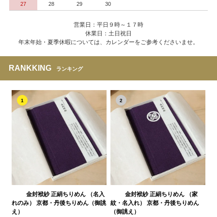
27
28
29
30
営業日：平日９時～１７時
休業日：土日祝日
年末年始・夏季休暇については、カレンダーをご参考くださいませ。
RANKKING
ランキング
1
2
金封袱紗 正絹ちりめん （名入
金封袱紗 正絹ちりめん （家
れのみ） 京都・丹後ちりめん（御誂
紋・名入れ） 京都・丹後ちりめん
え）
（御誂え）