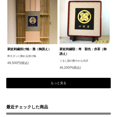
家紋刺繍掛け軸：雅（御誂え）
家紋刺繍額：寿 額色：赤茶（御
誂え）
和モダンに飾れる掛け軸
うるし額の艶やかな光沢
49,500円(税込)
46,200円(税込)
もっと見る
最近チェックした商品