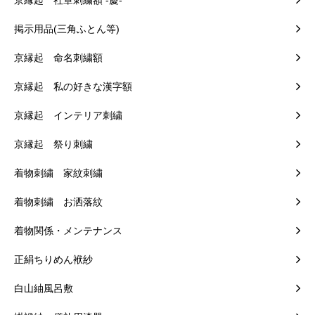
京縁起 社章刺繍額 -慶-
掲示用品(三角ふとん等)
京縁起 命名刺繍額
京縁起 私の好きな漢字額
京縁起 インテリア刺繍
京縁起 祭り刺繍
着物刺繍 家紋刺繍
着物刺繍 お洒落紋
着物関係・メンテナンス
正絹ちりめん袱紗
白山紬風呂敷